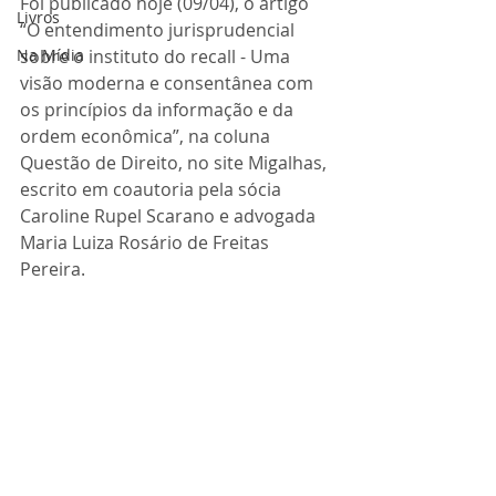
Foi publicado hoje (09/04), o artigo 
Livros
“O entendimento jurisprudencial 
Na Mídia
sobre o instituto do recall - Uma 
visão moderna e consentânea com 
os princípios da informação e da 
ordem econômica”, na coluna 
Questão de Direito, no site Migalhas, 
escrito em coautoria pela sócia 
Caroline Rupel Scarano e advogada 
Maria Luiza Rosário de Freitas 
Pereira. 