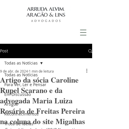
Post
Todas as Notícias
9 de abr. de 2024
1 min de leitura
Todas as Notícias
Artigo da sócia Caroline
Para Ver, Ler e Pensar
Rupel Scarano e da
Em Discussão
advogada Maria Luiza
Artigos
Rosário de Freitas Pereira
Reconhecimentos
na coluna do site Migalhas
Troca de Ideias