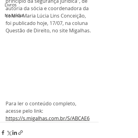
princípio da segurança jurídica", de 
Livros
autoria da sócia e coordenadora da 
Na Mídia
coluna Maria Lúcia Lins Conceição, 
foi publicado hoje, 17/07, na coluna 
Questão de Direito, no site Migalhas. 
Para ler o conteúdo completo, 
acesse pelo link: 
https://s.migalhas.com.br/S/ABCAE6