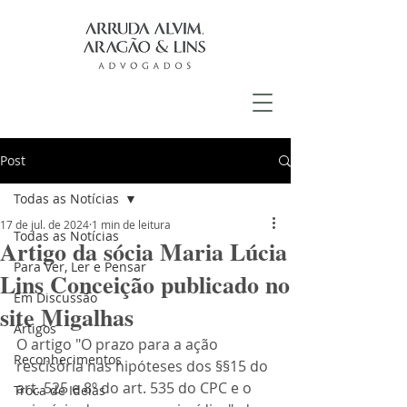
Post
Todas as Notícias
17 de jul. de 2024
1 min de leitura
Todas as Notícias
Artigo da sócia Maria Lúcia
Para Ver, Ler e Pensar
Lins Conceição publicado no
Em Discussão
site Migalhas
Artigos
O artigo "O prazo para a ação 
Reconhecimentos
rescisória nas hipóteses dos §§15 do 
art. 525 e 8º do art. 535 do CPC e o 
Troca de Ideias