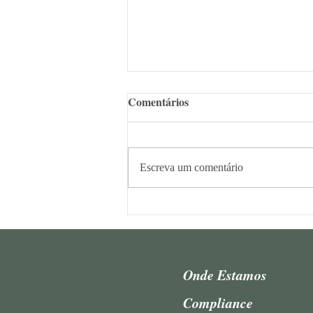
Comentários
Escreva um comentário
Sócios do AAAL participam
de coletânea sobre os 10 anos
do Código de Processo Civil
Onde Estamos
Compliance