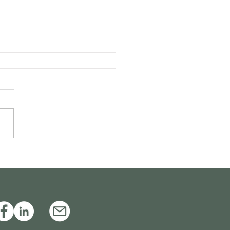
sa Arruda Alvim critica
de precedentes para
ar recursos