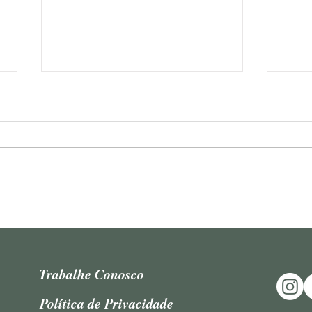
"Precedenti nel civil law e nel
Tere
common law – Fenomeni
uso 
distinti – L’esperienza
barr
brasiliana", por Teresa
Trabalhe Conosco
Arruda Alvim
Política de Privacidade