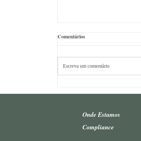
Comentários
Escreva um comentário
Sócios do AAAL participam
de coletânea sobre os 10 anos
do Código de Processo Civil
Onde Estamos
Compliance