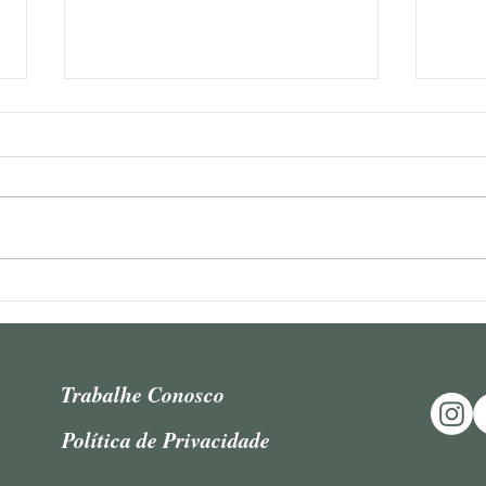
"Precedenti nel civil law e nel
Tere
common law – Fenomeni
uso 
distinti – L’esperienza
barr
brasiliana", por Teresa
Trabalhe Conosco
Arruda Alvim
Política de Privacidade