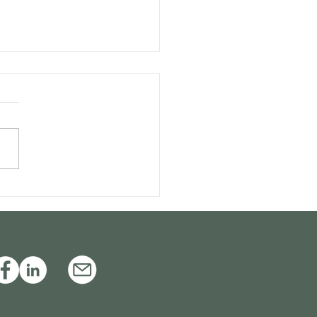
sa Arruda Alvim critica
de precedentes para
ar recursos