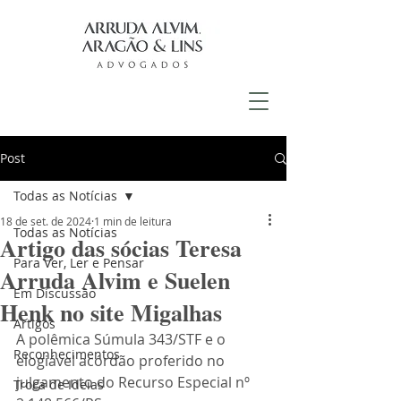
Post
Todas as Notícias
18 de set. de 2024
1 min de leitura
Todas as Notícias
Artigo das sócias Teresa
Para Ver, Ler e Pensar
Arruda Alvim e Suelen
Em Discussão
Henk no site Migalhas
Artigos
A polêmica Súmula 343/STF e o 
Reconhecimentos
elogiável acórdão proferido no 
julgamento do Recurso Especial nº 
Troca de Ideias