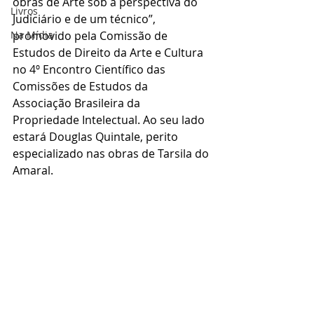
obras de Arte sob a perspectiva do 
Livros
Judiciário e de um técnico”, 
Na Mídia
promovido pela Comissão de 
Estudos de Direito da Arte e Cultura 
no 4º Encontro Científico das 
Comissões de Estudos da 
Associação Brasileira da 
Propriedade Intelectual. Ao seu lado 
estará Douglas Quintale, perito 
especializado nas obras de Tarsila do 
Amaral.