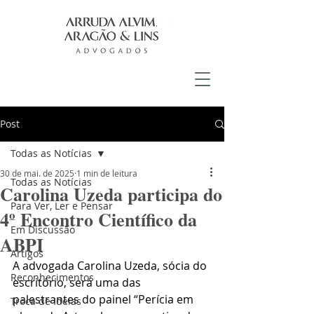
Post
Todas as Notícias
30 de mai. de 2025
1 min de leitura
Todas as Notícias
Carolina Uzeda participa do
Para Ver, Ler e Pensar
4º Encontro Científico da
Em Discussão
ABPI
Artigos
A advogada Carolina Uzeda, sócia do 
Reconhecimentos
escritório, será uma das 
palestrantes do painel “Perícia em 
Troca de Ideias