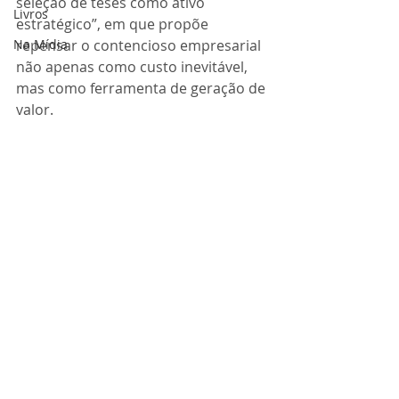
seleção de teses como ativo 
Livros
estratégico”, em que propõe 
Na Mídia
repensar o contencioso empresarial 
não apenas como custo inevitável, 
mas como ferramenta de geração de 
valor.