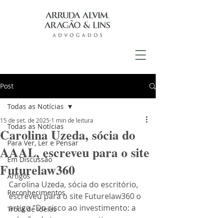
Post
Todas as Notícias
15 de set. de 2025
1 min de leitura
Todas as Notícias
Carolina Uzeda, sócia do
Para Ver, Ler e Pensar
AAAL, escreveu para o site
Em Discussão
Futurelaw360
Artigos
Carolina Uzeda, sócia do escritório, 
Reconhecimentos
escreveu para o site Futurelaw360 o 
artigo “Do risco ao investimento: a 
Troca de Ideias