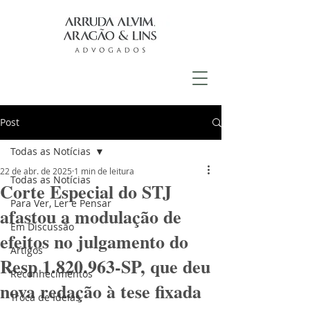
Post
Todas as Notícias
22 de abr. de 2025
1 min de leitura
Todas as Notícias
Corte Especial do STJ
Para Ver, Ler e Pensar
afastou a modulação de
Em Discussão
efeitos no julgamento do
Artigos
Resp 1.820.963-SP, que deu
Reconhecimentos
nova redação à tese fixada
Troca de Ideias