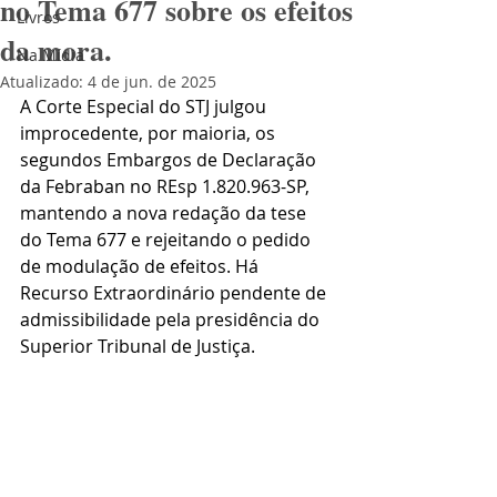
no Tema 677 sobre os efeitos
Livros
da mora.
Na Mídia
Atualizado:
4 de jun. de 2025
A Corte Especial do STJ julgou 
improcedente, por maioria, os 
segundos Embargos de Declaração 
da Febraban no REsp 1.820.963-SP, 
mantendo a nova redação da tese 
do Tema 677 e rejeitando o pedido 
de modulação de efeitos. Há 
Recurso Extraordinário pendente de 
admissibilidade pela presidência do 
Superior Tribunal de Justiça.