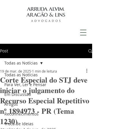
Post
Todas as Notícias
19 de mar. de 2025
1 min de leitura
Todas as Notícias
Corte Especial do STJ deve
Para Ver, Ler e Pensar
iniciar o julgamento do
Em Discussão
Recurso Especial Repetitivo
Artigos
nº 1894973 - PR (Tema
Reconhecimentos
1230)
Troca de Ideias