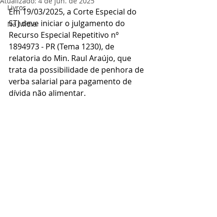
Atualizado:
4 de jun. de 2025
Livros
Em 19/03/2025, a Corte Especial do 
STJ deve iniciar o julgamento do 
Na Mídia
Recurso Especial Repetitivo nº 
1894973 - PR (Tema 1230), de 
relatoria do Min. Raul Araújo, que 
trata da possibilidade de penhora de 
verba salarial para pagamento de 
dívida não alimentar.