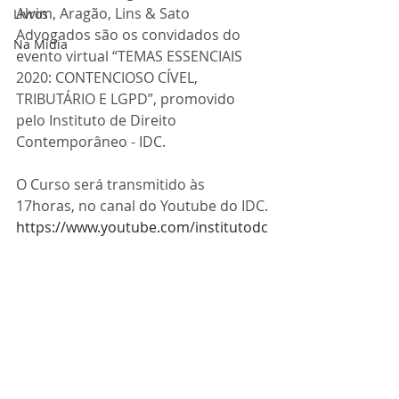
Alvim, Aragão, Lins & Sato 
Livros
Advogados são os convidados do 
Na Mídia
evento virtual “TEMAS ESSENCIAIS 
2020: CONTENCIOSO CÍVEL, 
TRIBUTÁRIO E LGPD”, promovido 
pelo Instituto de Direito 
Contemporâneo - IDC.
O Curso será transmitido às 
17horas, no canal do Youtube do IDC.
https://www.youtube.com/institutodc