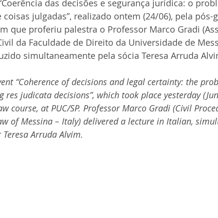
“Coerência das decisões e segurança jurídica: o prob
re coisas julgadas”, realizado ontem (24/06), pela pós
em que proferiu palestra o Professor Marco Gradi (As
Civil da Faculdade de Direito da Universidade de Messi
duzido simultaneamente pela sócia Teresa Arruda Alvi
vent “Coherence of decisions and legal certainty: the pro
g res judicata decisions”, which took place yesterday (Jun
aw course, at PUC/SP. Professor Marco Gradi (Civil Proce
aw of Messina – Italy) delivered a lecture in Italian, simu
r Teresa Arruda Alvim.