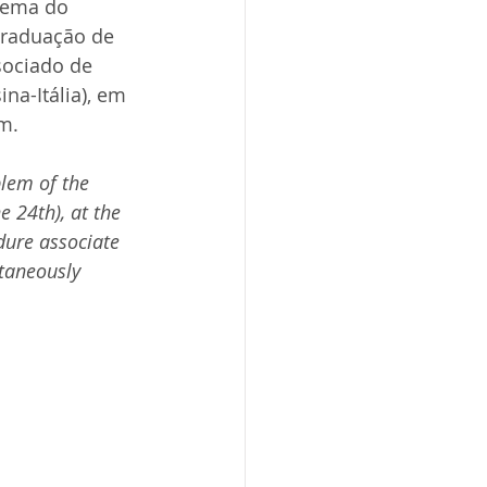
lema do 
-graduação de 
sociado de 
na-Itália), em 
m.
blem of the 
e 24th), at the 
dure associate 
ltaneously 