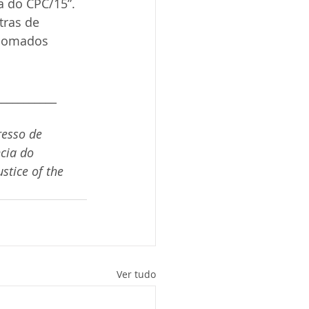
a do CPC/15”. 
tras de 
enomados 
___________
resso de 
cia do 
stice of the 
Ver tudo