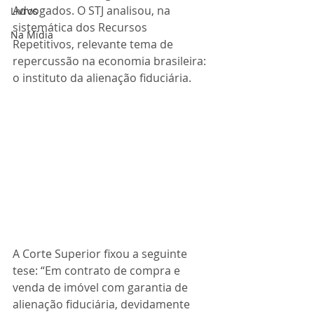
Advogados. O STJ analisou, na 
Livros
sistemática dos Recursos 
Na Mídia
Repetitivos, relevante tema de 
repercussão na economia brasileira: 
o instituto da alienação fiduciária. 
A Corte Superior fixou a seguinte 
tese: “Em contrato de compra e 
venda de imóvel com garantia de 
alienação fiduciária, devidamente 