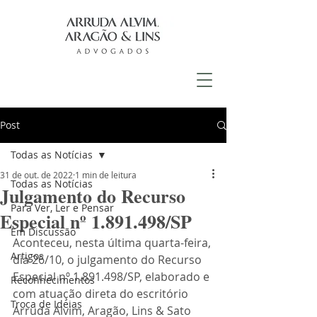
Post
Todas as Notícias
31 de out. de 2022
1 min de leitura
Todas as Notícias
Julgamento do Recurso
Para Ver, Ler e Pensar
Especial nº 1.891.498/SP
Em Discussão
Aconteceu, nesta última quarta-feira, 
Artigos
dia 26/10, o julgamento do Recurso 
Especial nº 1.891.498/SP, elaborado e 
Reconhecimentos
com atuação direta do escritório 
Troca de Ideias
Arruda Alvim, Aragão, Lins & Sato 