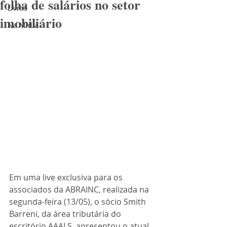
folha de salários no setor
Livros
imobiliário
Na Mídia
Em uma live exclusiva para os 
associados da ABRAINC, realizada na 
segunda-feira (13/05), o sócio Smith 
Barreni, da área tributária do 
escritório AAALS, apresentou o atual 