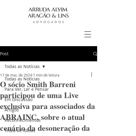
Post
Todas as Notícias
17 de mai. de 2024
1 min de leitura
Todas as Notícias
O sócio Smith Barreni
Para Ver, Ler e Pensar
participou de uma Live
Em Discussão
exclusiva para associados da
Artigos
ABRAINC, sobre o atual
Reconhecimentos
cenário da desoneração da
Troca de Ideias