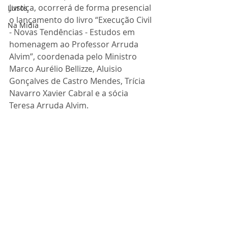
Justiça, ocorrerá de forma presencial 
Livros
o lançamento do livro “Execução Civil 
Na Mídia
- Novas Tendências - Estudos em 
homenagem ao Professor Arruda 
Alvim”, coordenada pelo Ministro 
Marco Aurélio Bellizze, Aluisio 
Gonçalves de Castro Mendes, Trícia 
Navarro Xavier Cabral e a sócia 
Teresa Arruda Alvim.