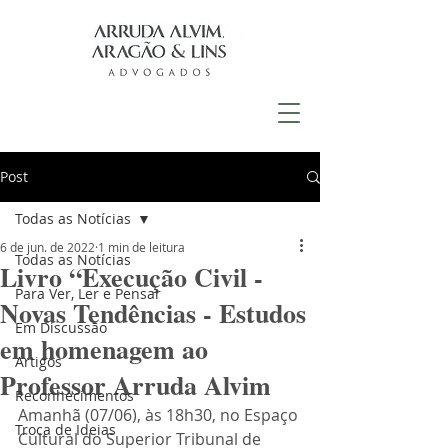
Post
Todas as Notícias
6 de jun. de 2022
1 min de leitura
Todas as Notícias
Livro “Execução Civil -
Para Ver, Ler e Pensar
Novas Tendências - Estudos
Em Discussão
em homenagem ao
Artigos
Professor Arruda Alvim
Reconhecimentos
Amanhã (07/06), às 18h30, no Espaço 
Troca de Ideias
Cultural do Superior Tribunal de 