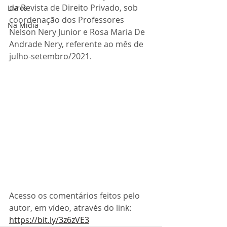
da Revista de Direito Privado, sob 
Livros
coordenação dos Professores 
Na Mídia
Nelson Nery Junior e Rosa Maria De 
Andrade Nery, referente ao mês de 
julho-setembro/2021.
Acesso os comentários feitos pelo 
autor, em vídeo, através do link: 
https://bit.ly/3z6zVE3