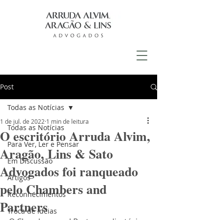
Post
Todas as Notícias
1 de jul. de 2022
1 min de leitura
Todas as Notícias
O escritório Arruda Alvim,
Para Ver, Ler e Pensar
Aragão, Lins & Sato
Em Discussão
Advogados foi ranqueado
Artigos
pelo Chambers and
Reconhecimentos
Partners
Troca de Ideias