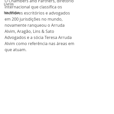
O Chambers and Partners, diretório 
Livros
internacional que classifica os 
Na Mídia
melhores escritórios e advogados 
em 200 jurisdições no mundo, 
novamente ranqueou o Arruda 
Alvim, Aragão, Lins & Sato 
Advogados e a sócia Teresa Arruda 
Alvim como referência nas áreas em 
que atuam.