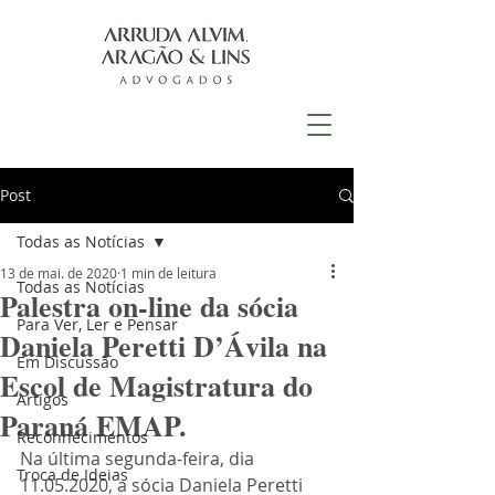
Post
Todas as Notícias
13 de mai. de 2020
1 min de leitura
Todas as Notícias
Palestra on-line da sócia
Para Ver, Ler e Pensar
Daniela Peretti D’Ávila na
Em Discussão
Escol de Magistratura do
Artigos
Paraná EMAP.
Reconhecimentos
Na última segunda-feira, dia 
Troca de Ideias
11.05.2020, a sócia Daniela Peretti 