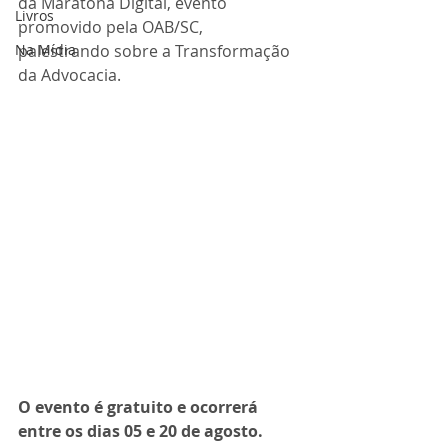
da Maratona Digital, evento 
Livros
promovido pela OAB/SC, 
Na Mídia
palestrando sobre a Transformação 
da Advocacia.
O evento é gratuito e ocorrerá 
entre os dias 05 e 20 de agosto.