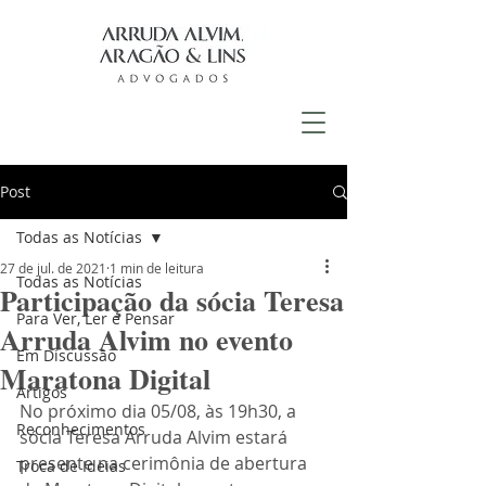
Post
Todas as Notícias
27 de jul. de 2021
1 min de leitura
Todas as Notícias
Participação da sócia Teresa
Para Ver, Ler e Pensar
Arruda Alvim no evento
Em Discussão
Maratona Digital
Artigos
No próximo dia 05/08, às 19h30, a 
Reconhecimentos
sócia Teresa Arruda Alvim estará 
presente na cerimônia de abertura 
Troca de Ideias