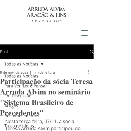
Post
Todas as Notícias
9 de nov. de 2023
1 min de leitura
Todas as Notícias
Participação da sócia Teresa
Para Ver, Ler e Pensar
Arruda Alvim no seminário
Em Discussão
"Sistema Brasileiro de
Artigos
Precedentes"
Reconhecimentos
Nesta terça-feira, 07/11, a sócia 
Troca de Ideias
Teresa Arruda Alvim participou do 