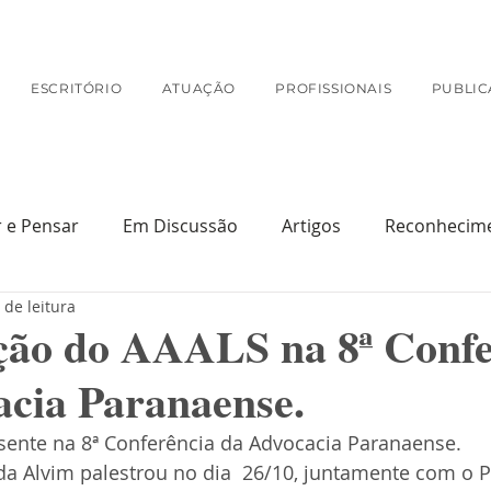
ESCRITÓRIO
ATUAÇÃO
PROFISSIONAIS
PUBLIC
r e Pensar
Em Discussão
Artigos
Reconhecim
 de leitura
Na Mídia
ação do AAALS na 8ª Confe
acia Paranaense.
sente na 8ª Conferência da Advocacia Paranaense. 
da Alvim palestrou no dia  26/10, juntamente com o Pr