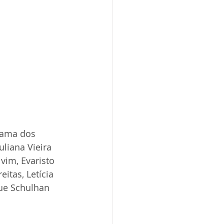
yama dos 
liana Vieira 
vim, Evaristo 
itas, Letícia 
ue Schulhan 