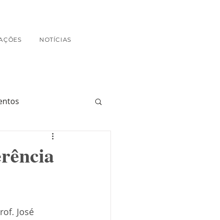
AÇÕES
NOTÍCIAS
entos
rência
of. José 