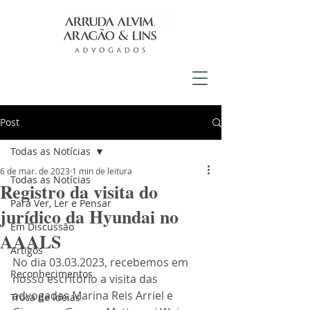
Post
Todas as Notícias
6 de mar. de 2023
1 min de leitura
Todas as Notícias
Registro da visita do
Para Ver, Ler e Pensar
jurídico da Hyundai no
Em Discussão
AAALS
Artigos
No dia 03.03.2023, recebemos em 
Reconhecimentos
nosso escritório a visita das 
advogadas Marina Reis Arriel e 
Troca de Ideias