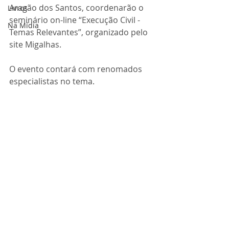
Aragão dos Santos, coordenarão o 
Livros
seminário on-line “Execução Civil - 
Na Mídia
Temas Relevantes”, organizado pelo 
site Migalhas.
O evento contará com renomados 
especialistas no tema. 