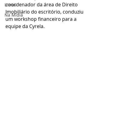
coordenador da área de Direito 
Livros
Imobiliário do escritório, conduziu 
Na Mídia
um workshop financeiro para a 
equipe da Cyrela. 