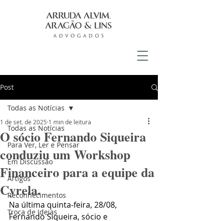
Post
Todas as Notícias
1 de set. de 2025
1 min de leitura
Todas as Notícias
O sócio Fernando Siqueira
Para Ver, Ler e Pensar
conduziu um Workshop
Em Discussão
Financeiro para a equipe da
Artigos
Cyrela.
Reconhecimentos
Na última quinta-feira, 28/08, 
Troca de Ideias
Fernando Siqueira, sócio e 