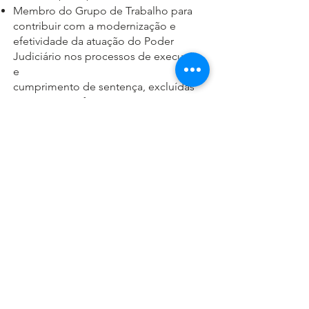
Membro do Grupo de Trabalho para
contribuir com a modernização e
efetividade da atuação do Poder
Judiciário nos processos de execução
e
cumprimento de sentença, excluídas
as execuções fiscais, 2020;
Membro do Núcleo EMERJ de
Diálogos entre Magistrados e
Advocacia –
NEDIMA, 2021;
Membro da Comissão Permanente de
Estudos de Direito das Mulheres do
Instituto dos Advogados de São Paulo,
2020;
Medalha do Mérito da EMERJ, Escola
da Magistratura do Estado do Rio de
Janeiro, 2022;
Medalha Ada Pellegrini Grinover,
Instituto Brasileiro de Direito