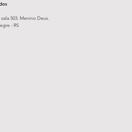
ados
, sala 503. Menino Deus.
egre - RS