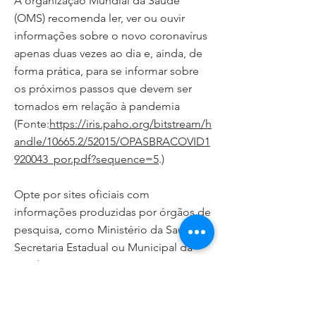
A organização Mundial da Saúde
(OMS) recomenda ler, ver ou ouvir
informações sobre o novo coronavírus
apenas duas vezes ao dia e, ainda, de
forma prática, para se informar sobre
os próximos passos que devem ser
tomados em relação à pandemia
(Fonte:
https://iris.paho.org/bitstream/h
andle/10665.2/52015/OPASBRACOVID1
920043_por.pdf?sequence=5
.)
Opte por sites oficiais com
informações produzidas por órgãos de
pesquisa, como Ministério da Saúde e
Secretaria Estadual ou Municipal da
Saúde.