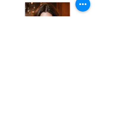
Manuela Rupel
manuela@aalvim.com.br
Ver currículo