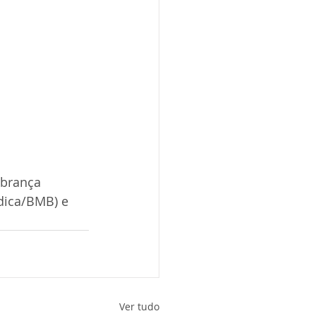
obrança 
ídica/BMB) e 
Ver tudo