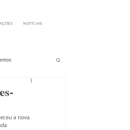
AÇÕES
NOTÍCIAS
entos
es-
heceu a nova 
ada 