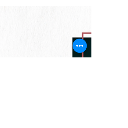
Código de Processo Civil", que já está em
pré-venda pela Editora Thoth.