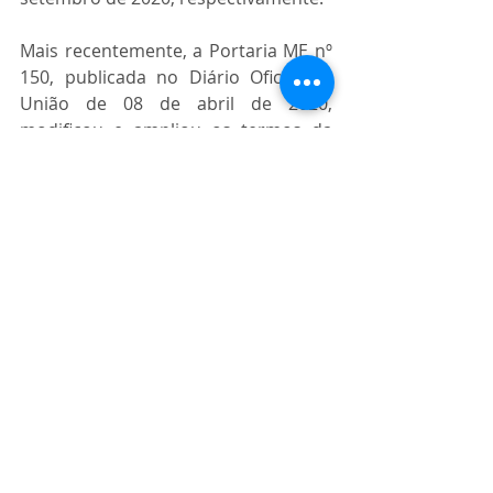
Mais recentemente, a Portaria ME nº 
150, publicada no Diário Oficial da 
União de 08 de abril de 2020, 
modificou e ampliou os termos da 
Portaria ME nº 139/2020, que 
permitia apenas a prorrogação de 
tributos incidentes sobre a folha de 
salários.
A partir da Portaria ME nº 150/2020, 
restaram prorrogados, também, os 
prazos de recolhimento da 
Contribuição Previdenciária sobre a 
Receita Bruta (CPRB) e das 
Contribuições Previdenciárias 
devidas pelos produtores rurais 
(pessoas físicas e pessoas jurídicas) e 