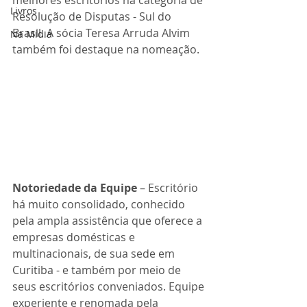
melhores escritórios na categoria de 
Livros
Resolução de Disputas - Sul do 
Brasil. A sócia Teresa Arruda Alvim 
Na Mídia
também foi destaque na nomeação.
Notoriedade da Equipe
 – Escritório 
há muito consolidado, conhecido 
pela ampla assistência que oferece a 
empresas domésticas e 
multinacionais, de sua sede em 
Curitiba - e também por meio de 
seus escritórios conveniados. Equipe 
experiente e renomada pela 