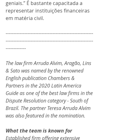
geniais.” É bastante capacitada a 
representar instituições financeiras 
em matéria civil.
--------------------------------------------------------
--------------------------------------------------------
-------------
The law firm Arruda Alvim, Aragão, Lins 
& Sato was named by the renowned 
English publication Chambers & 
Partners in the 2020 Latin America 
Guide as one of the best law firms in the 
Dispute Resolution category - South of 
Brazil. The partner Teresa Arruda Alvim 
was also featured in the nomination.
What the team is known for
Established firm offering extensive 