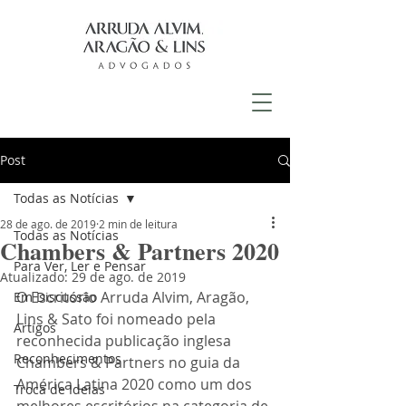
Post
Todas as Notícias
28 de ago. de 2019
2 min de leitura
Todas as Notícias
Chambers & Partners 2020
Para Ver, Ler e Pensar
Atualizado:
29 de ago. de 2019
O Escritório Arruda Alvim, Aragão, 
Em Discussão
Lins & Sato foi nomeado pela 
Artigos
reconhecida publicação inglesa 
Reconhecimentos
Chambers & Partners no guia da 
América Latina 2020 como um dos 
Troca de Ideias