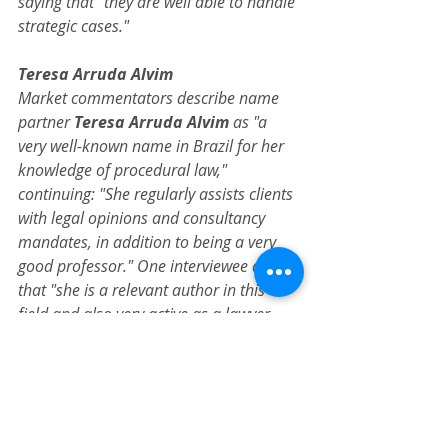
saying that "they are well able to handle 
strategic cases."
Teresa Arruda Alvim
Market commentators describe name 
partner 
Teresa Arruda Alvim
 as "a 
very well-known name in Brazil for her 
knowledge of procedural law," 
continuing: "She regularly assists clients 
with legal opinions and consultancy 
mandates, in addition to being a very 
good professor." One interviewee adds 
that "she is a relevant author in this 
field and also very active as a lawyer. 
She has a great legal mind." Another 
peer emphasises that "she is an 
amazing legal opinion writer." She is 
well equipped to represent financial 
institutions in civil law mandates.