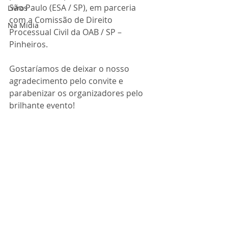
São Paulo (ESA / SP), em parceria 
Livros
com a Comissão de Direito 
Na Mídia
Processual Civil da OAB / SP – 
Pinheiros.
Gostaríamos de deixar o nosso 
agradecimento pelo convite e 
parabenizar os organizadores pelo 
brilhante evento!