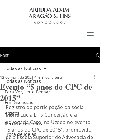
Post
Todas as Notícias
12 de mar. de 2021
1 min de leitura
Todas as Notícias
Evento “5 anos do CPC de
Para Ver, Ler e Pensar
2015”
Em Discussão
Registro da participação da sócia 
Artigos
Maria Lúcia Lins Conceição e a 
advogada Carolina Uzeda no evento 
Reconhecimentos
“5 anos do CPC de 2015”, promovido 
Troca de Ideias
pela Escola Superior de Advocacia de 