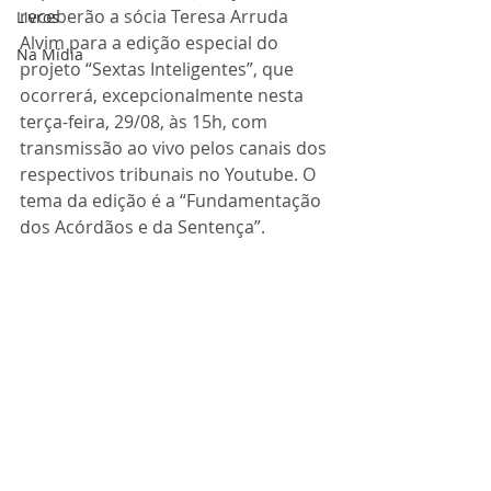
receberão a sócia Teresa Arruda 
Livros
Alvim para a edição especial do 
Na Mídia
projeto “Sextas Inteligentes”, que 
ocorrerá, excepcionalmente nesta 
terça-feira, 29/08, às 15h, com 
transmissão ao vivo pelos canais dos 
respectivos tribunais no Youtube. O 
tema da edição é a “Fundamentação 
dos Acórdãos e da Sentença”.