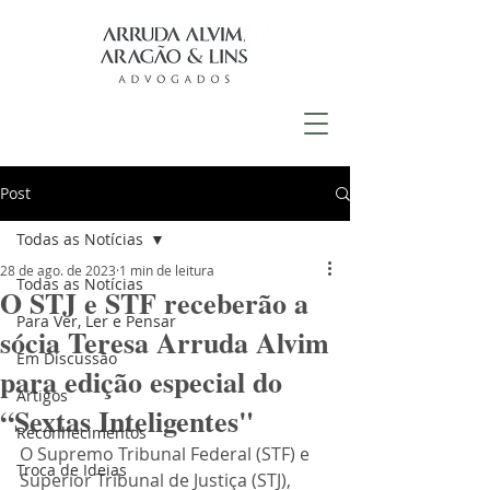
Post
Todas as Notícias
28 de ago. de 2023
1 min de leitura
Todas as Notícias
O STJ e STF receberão a
Para Ver, Ler e Pensar
sócia Teresa Arruda Alvim
Em Discussão
para edição especial do
Artigos
“Sextas Inteligentes"
Reconhecimentos
O Supremo Tribunal Federal (STF) e 
Troca de Ideias
Superior Tribunal de Justiça (STJ), 