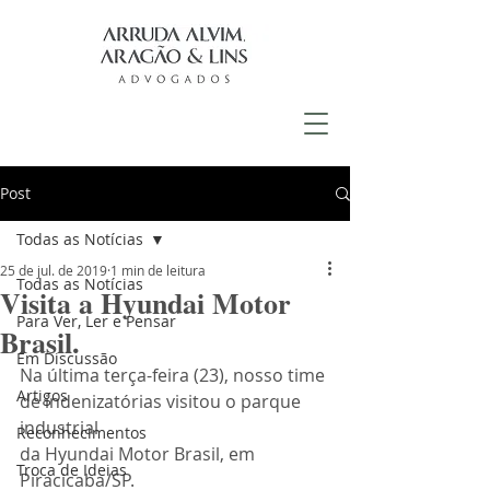
Post
Todas as Notícias
25 de jul. de 2019
1 min de leitura
Todas as Notícias
Visita a Hyundai Motor
Para Ver, Ler e Pensar
Brasil.
Em Discussão
Na última terça-feira (23), nosso time 
Artigos
de indenizatórias visitou o parque 
industrial 
Reconhecimentos
da Hyundai Motor Brasil, em 
Troca de Ideias
Piracicaba/SP.